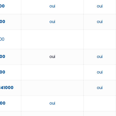
00
oui
oui
00
oui
oui
00
00
oui
oui
00
oui
141000
oui
000
oui