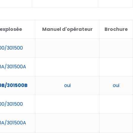
explosée
Manuel d'opérateur
Brochure
00/301500
0A/301500A
0B/301500B
oui
oui
00/301500
0A/301500A