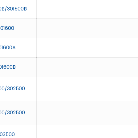
0B/301500B
301600
01600A
01600B
00/302500
00/302500
03500